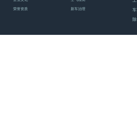
工
荣誉资质
新车治理
车
除