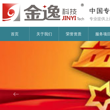
中国
专业提供上
首页
关于我们
荣誉资质
服务项
ꂃ